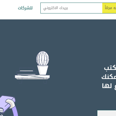
للشركات
كتب
مكنك
 لها